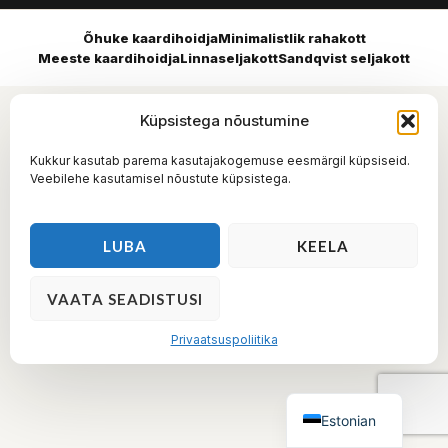
Õhuke kaardihoidja
Minimalistlik rahakott
Meeste kaardihoidja
Linnaseljakott
Sandqvist seljakott
Küpsistega nõustumine
Kukkur kasutab parema kasutajakogemuse eesmärgil küpsiseid.
Veebilehe kasutamisel nõustute küpsistega.
LUBA
KEELA
VAATA SEADISTUSI
Privaatsuspoliitika
Estonian