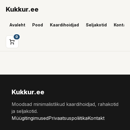
Kukkur.ee
Avaleht
Pood
Kaardihoidjad
Seljakotid
Kontakt
0
Kukkur.ee
Moodsad minimalistlikud kaardihoidjad, rahakotid
ja seljakotid.
Müügitingimused
Privaatsuspoliitika
Kontakt