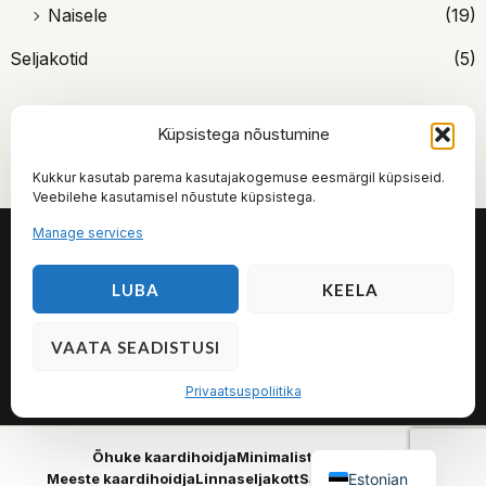
Naisele
(19)
Seljakotid
(5)
Küpsistega nõustumine
Kukkur kasutab parema kasutajakogemuse eesmärgil küpsiseid.
Veebilehe kasutamisel nõustute küpsistega.
Manage services
Kukkur.ee
LUBA
KEELA
Moodsad minimalistlikud kaardihoidjad, rahakotid
ja seljakotid.
VAATA SEADISTUSI
Müügitingimused
Privaatsuspoliitika
Kontakt
Privaatsuspoliitika
Õhuke kaardihoidja
Minimalistlik rahakott
Estonian
Meeste kaardihoidja
Linnaseljakott
Sandqvist seljakott