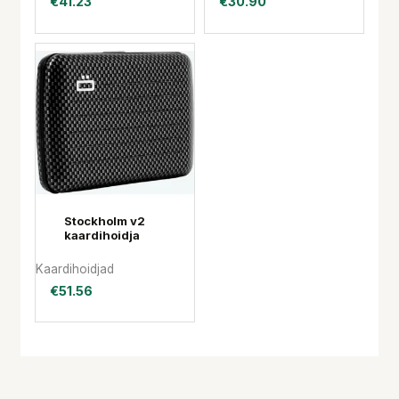
€
41.23
€
30.90
Stockholm v2
kaardihoidja
Kaardihoidjad
€
51.56