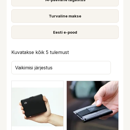
n
l
e
n
Turvaline makse
h
e
i
h
Eesti e-pood
n
i
d
n
Kuvatakse kõik 5 tulemust
d