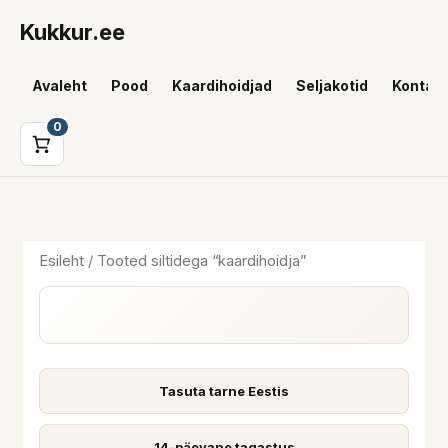
Skip
Kukkur.ee
to
content
Avaleht
Pood
Kaardihoidjad
Seljakotid
Kontakt
0
i
a
n
k
Esileht
/ Tooted siltidega “kaardihoidja”
i
s
i
a
a
a
Tasuta tarne Eestis
l
a
14-päevane tagastus