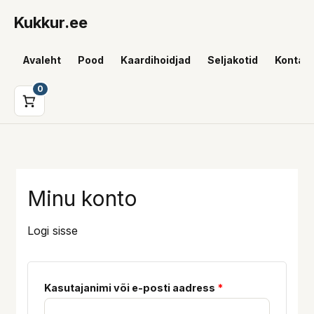
Skip
Kukkur.ee
to
content
Avaleht
Pood
Kaardihoidjad
Seljakotid
Kontakt
0
Nõutud
Nõutud
Minu konto
Logi sisse
Kasutajanimi või e-posti aadress
*